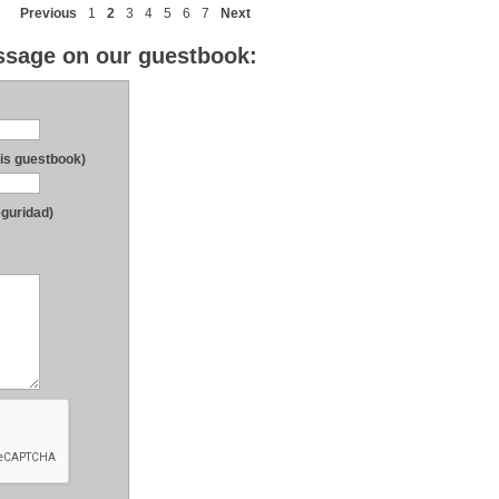
Previous
1
2
3
4
5
6
7
Next
essage on our guestbook:
his guestbook)
eguridad)