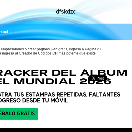
dfskdzc
ntact us
 empresariales
o
crear páginas web gratis,
ingresa a
PaginaMX
e
ingresa al Creador de Códigos QR más potente que existe