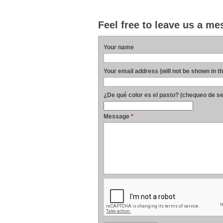
Feel free to leave us a m
Your name
Your email address (will not be shown in t
¿De qué color es el pasto? (chequeo de s
Message
*