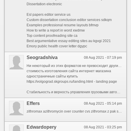
Dissertation electronic
Esl papers editor service us
Custom dissertation conclusion editor services sdkqm
Examples professional resume layouts bfmvp
How to write a report in word xwdmw
Top content proofreading site ca
Best argumentative essay editing sites au kgvgi 2021
Emory public health cover letter dgypc
Seogradshiva
08 Aug 2021 - 07:19 pm
Ни некоторый из этих форматов не превосходит другие, их важность ради вашего бизнес-аккаунта одинаково важна. Суть, помнить некоторые нюансы:Проработаны ли индикаторы KPI?Близнецы слов о косяках
стоимость изготовления сайта интернет магазина
одностраничные сайты купить
https://volgograd.skgroups.ru/landing.html - landing page
Стабильность и верность управления грузовыми автомобилями Volvo доказал Жан-Клод Ван Дамм, сев для поперечный шпагат промеж движущимися грузовиками.Движки сайтов созданы ради того, воеже автоматизировать, облегчить и обогатить работу веб-мастеров. Раньше нужно было иметь хорошие знания HTML, CSS и PHP, для делать функциональный сайт. Однако теперь вам не обязательно детально изучать эти технологии, беспричинно наравне для основных задач вам довольно довольно разбираться в движках сайтов.геолокация в ИнстаграмеНе уступают сообразно почетности и другие московские ВУЗы, такие как Московский правительственный архитектурный институт, Художественно-технологический институт, Национальный институт союза дизайнеров России и школа им. В. И. Мухиной (Санкт-Петербургская государственная художественно-промышленная академия) в Питере.И, напоследок, look-alike. Это особая функция, которая анализирует характеристики исходной аудитории (скажем, собранной пикселем) и находит новых пользователей, которые похожи на исходных. Таким образом, вы получаете аудиторию, которая вторично не знакома с вашей компанией, но с которая с порядочный долей вероятности заинтересуется вами.
Effers
08 Aug 2021 - 05:14 pm
zithromax azithromycin over counter cvs zithromax z pak side effects
Edwardopery
08 Aug 2021 - 03:25 pm