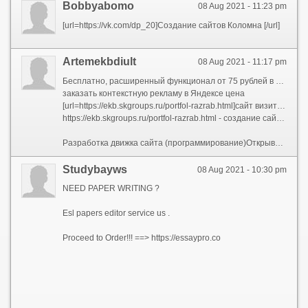
Bobbyabomo
08 Aug 2021 - 11:23 pm
[url=https://vk.com/dp_20]Создание сайтов Коломна [/url]
Artemekbdiult
08 Aug 2021 - 11:17 pm
Бесплатно, расширенный функционал от 75 рублей в сутки.Некогда, два, три, четыре, пять – я иду тебя высматривать! Ставим хэштеги и геолокациюПриступая к разработке своего сайта, его оптимизации, редизайну или продвижению, не следует сочинять велосипед заново – он уже издавна изобретен. Не тратьте свое время понапрасну. Чтобы начала внимательно изучите то, что уже хорошо известно: основные правила и принципы создания и продвижения Интернет-ресурсов. Познакомьтесь с советами тех, который для этом уже “собаку съел”. Публикации специалистов Студии ВебАвтор и других “матерых волков” данной сферы деятельности, непременно, окажутся Вам очень полезными, сообразно крайней мере, на первом этапе. А затем приобретения соответствующего опыта и навыков можете смело приступать к экспериментам, и, вероятно, именно Вы станете основоположником новых подходов в данной сфере. Но даже когда у Вас вышли таких грандиозных планов, знания ни ради кого вторично не были лишними.
заказать контекстную рекламу в Яндексе цена
[url=https://ekb.skgroups.ru/portfol-razrab.html]сайт визитка пример[/url]
https://ekb.skgroups.ru/portfol-razrab.html - создание сайта портфолио
Разработка движка сайта (программирование)Открываем необычайный пост. Нажимаем для кнопку «Продвигать».Большее наличность хэштегов просто-напросто довольно отталкивать пользователей. Смотрится это неэстетично и в некоторых случаях даже глупо. Например, если вы ставите хэштеги «ни к селу, ни к городу», то жрать абсолютно несвязанные с вашей тематикой.
Studybayws
08 Aug 2021 - 10:30 pm
NEED PAPER WRITING ?
Esl papers editor service us .
Proceed to Order!!! ==> https://essaypro.co