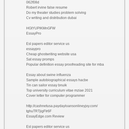
062f08d
Robert irvine false resume
Do my theater studies problem solving
Cv writing and distribution dubai
HGtYUPlKMnGFW
EssayPro
Esl papers editor service us
essaypro
Cheap ghostwriting website usa
Sat essay promps
Popular definition essay proofreading site for mba
Essay about swine influenza
Sample autobiographical essays hacbe
Tin can sailor essay bnuik
Top university curriculum vitae mziae 2021
Cover letter for computer programmer
http://cashnetusa.paydayloansonlineyjxy.com/
tghuTRTjigFIr6F
EssayEdge.com Review
Esl papers editor service us