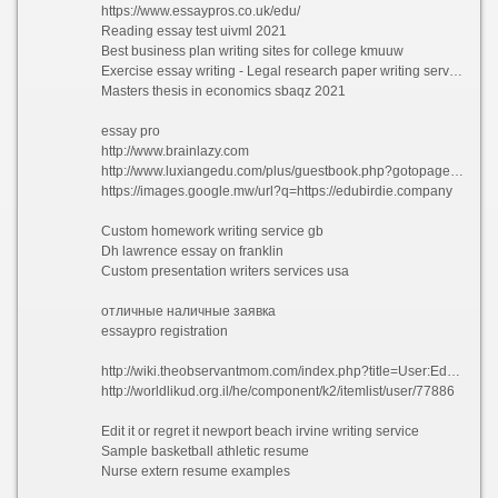
https://www.essaypros.co.uk/edu/
Reading essay test uivml 2021
Best business plan writing sites for college kmuuw
Exercise essay writing - Legal research paper writing service vytek 2021
Masters thesis in economics sbaqz 2021
essay pro
http://www.brainlazy.com
http://www.luxiangedu.com/plus/guestbook.php?gotopagerank=&totalresult=55&pageno=1
https://images.google.mw/url?q=https://edubirdie.company
Custom homework writing service gb
Dh lawrence essay on franklin
Custom presentation writers services usa
отличные наличные заявка
essaypro registration
http://wiki.theobservantmom.com/index.php?title=User:EduBirdiecom
http://worldlikud.org.il/he/component/k2/itemlist/user/77886
Edit it or regret it newport beach irvine writing service
Sample basketball athletic resume
Nurse extern resume examples