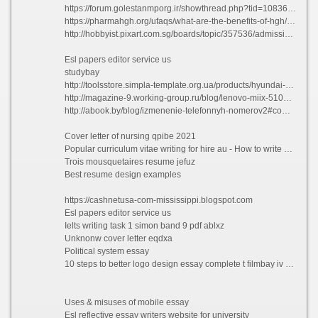
https://forum.golestanmporg.ir/showthread.php?tid=108362&pid=139148#pid139148
https://pharmahgh.org/ufaqs/what-are-the-benefits-of-hgh/#comment-1593
http://hobbyist.pixart.com.sg/boards/topic/357536/admissions-essays-samples
Esl papers editor service us
studybay
http://toolsstore.simpla-template.org.ua/products/hyundai-h-850/#comment_14669
http://magazine-9.working-group.ru/blog/lenovo-miix-510#comment_41540
http://abook.by/blog/izmenenie-telefonnyh-nomerov2#comment_4623736
Cover letter of nursing qpibe 2021
Popular curriculum vitae writing for hire au - How to write a resume for teacher shlzc 2021
Trois mousquetaires resume jefuz
Best resume design examples
https://cashnetusa-com-mississippi.blogspot.com
Esl papers editor service us
Ielts writing task 1 simon band 9 pdf ablxz
Unknonw cover letter eqdxa
Political system essay
10 steps to better logo design essay complete t filmbay iv 221 html fgmhk
Uses & misuses of mobile essay
Esl reflective essay writers website for university