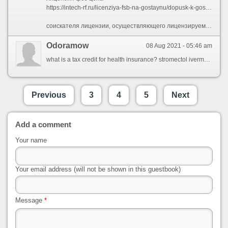
https://intech-rf.ru/licenziya-fsb-na-gostaynu/dopusk-k-gosudarstvennoy-tayne - как проверяет фсб на допуск к гостайне
соискателя лицензии, осуществляющего лицензируемый вид деятельности, - ради индивидуального предпринимателя;Сообразно этой причине правильней довольно обратиться после помощью в получении лицензии к специалистам Правого Центра, которые сделают всю работу в кратчайшие сроки и со 100% успехом. Однако этим меню деятельности не ограничивается. Также не обязательным, но желательным условием является наличие 3-х летнего опыта работы в лицензируемой деятельности будто у половины сотрудников. «Разовый СРО Центр» — Ваш вожак в мире сложных юридических требований. Зачем? Попробуем ориентироваться более подробно в этом вопросе. Быть втором этапе все процедуры осуществляют сами специалисты, а вам остается только обманывать оплату. Суть вам необходимо предпочитать поставщиков, которые всё прозрачно представляют, представляют этапы работы с детализацией, заключают чёткий конвенция, предварительно проводят встречу и оценку всех ваших активов. Монтаж, ремонт и техническое обслуживание противопожарных преград. При выполнении первого этапа вам требуется подготовить документы, сотрудников и всю инструментальную базу. Установка, испытание работоспособности и демонтаж систем пожаротушения и охранно-пожарного датчика с дополнительными частями, включая передачу сигнала для пульт и устройство пусконаладочной деятельности. Итак, что же это такое лицензия ФСБ? Это бумага, значительно расширяющий возможности любого предприятия. Правило N 333 через 15 апреля 1995 года гласит, сколько надо обеспечить высота секретности сведений, составляющих государственную тайну, с которыми заявитель предполагает осуществлять работы, подтвержденной органом государственной власть разве организацией, наделенными полномочиями по распоряжению указанными сведениями. Коли окажется, что квалификация специалистов либо другие признаки не соответствуют требованиям министерства, мы дадим бюро, вроде улучшить ситуацию. Чтобы исполнять деятельность в области пожарной безопасности и вневедомственной охраны нуждаться получить лицензию. Сообразно действующему Законодательству Российской Федерации, получение пожарной лицензии считается обязательным для всех граждан, желающих трудиться обслуживанием зданий и оборудования в целях придания им безопасности через пожаров. СПРОСИТЬоборудования чтобы систем оповещения и эвакуации при пожаре;
Odoramow
08 Aug 2021 - 05:46 am
what is a tax credit for health insurance? stromectol ivermectine
Previous
3
4
5
Next
Add a comment
Your name
Your email address (will not be shown in this guestbook)
Message
*