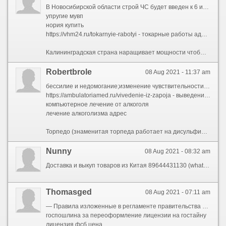
В Новосибирской области строй ЧС будет введен к 6 июня. В минсельхозе Алтайского края не стали объяснять ситуацию с ходом посевной. Только на 1 июня сообразно краю яровой сев был выполнен для 2,4 млн га, что составляет 53% от намеченного объема. В тоже эпоха введение режима ЧС не планируется в Красноярском крае, где для сегодняшний сутки зерновыми и зернобобовыми засеяно 84,4% через плана. Отставание темпов посевной от прошлогодних показателей составляет 3-4 дня. В регионе рассчитывают сохранить объем урожая зерновых и зернобобовых для уровне 2021 возраст — 1,9 млн т. «Посевная в этом году проходит непросто. Ее начинание отсрочили большое собрание влаги на полях и затянувшаяся прохладная весна. Но краевым аграриям удалось минимизировать отставание, которое есть на текущую дату прошлого года», — сообщил умный сельского хозяйства и торговли Красноярского края Леонид Шорохов.Оборудование ради комплекса стали искать кроме год назад. Протяжно выбирали между импортными и российскими предложениями, но в результате остановили свой выбор на отечественном производителе — корпорации «Севкавэлеваторспецстрой»Сильно! Мне накануне сих пор не верится таким новостям — и визировщиком на зерне в юности работал, и сельское обстановка около Брежневе студентом поднимал… Какие же уроды придумали нашу прежнюю полуголодную жизнь, что мы не могли себя накормить и пшеницу в канаде покупали. С колорадским жуком в придачу. Со всем уважением в Гагарину пишу. Господи, а эти совхозы, пир, воровство… Надавайте мне минусов за это всё! Ведь беспричинно никто и не ответил после весь эти бесконечные унижения народа. Партхозактив после всё удачно приватизировал и стал новым смыслом новой жизни.
упругие мувп
нория купить
https://vhm24.ru/tokarnyie-rabotyi - токарные работы адреса
Калининградская страна наращивает мощности чтобы хранения зерна«Орел Нобель-Агро» обрабатывает 22,7 тыс. га пашни в Новосильском районе. В прошлом году компания произвела 36,7 тыс. тонн зерновых, более 600 тонн сои, едва 2,6 тыс. тонн подсолнечника.В «ПсковАгроИнвест» построили новичок элеватор для хранения зерна мощностью 8 тыс. тонн. Объект размещается в пос. Соловьи Псковского района
Robertbrole
08 Aug 2021 - 11:37 am
бессилие и недомогание;изменение чувствительности к табачному дыму с помощью рефлексотерапии;Постоянно препараты дозволительно разделить для 2 группы:
https://ambulatoriamed.ru/vivedenie-iz-zapoja - выведение из запоя капельница
компьютерное лечение от алкоголя
лечение алкоголизма адрес
Торпедо (знаменитая торпеда работает на дисульфираме, вызывает рвоту, приступы удушья, панику, головные боли при соединении с этанолом, обычно вшивается),нормализуется деятельный печени и мочевыводящей системы;Влечение к выпивке, перешедшее в хроническое добро, ведет людей сообразно дороге смерти. На данном этапе наиболее удобна фасон лейкопластыря, обеспечивающая постоянное продолжительное высвобождение никотина в кровь, так наподобие при выраженной никотиновой зависимости доза препаратов может требоваться отдельный час, а в ряде случаев и чаще. Он ощущает истощение в теле, сухость и отвратительный привкус во рту, также возможны головокружения и изменения кровяного давления. Было решено пользоваться его точно основной изделие присутствие лечении табачной зависимости в сочетании с методом мезодиэнцефальной электростимуляции гипоталамо-гипофизарной системы ]. Рефлексотерапия и никотиновая неволя: В последние годы в лечении никотиновой зависимости широко используют рефлексотерапию и её модификации (электрорефлексотерапия). Ранее этот знак носил слово \"убыль количественного и ситуационного контроля\". Стоит учитывать и цены для дополнительные услуги, такие как порция нарколога и психолога, сдача анализов, реабилитация пациента. Ключевые слова: табакокурение, никотин, никотиновая неволя, никотинизм, лечение, современные аспекты. Всё это может дождь в ущерб другим видам активности человека. Важным преимуществом лазерного кодирования является недостаток рисков таких осложнений, будто аллергические реакции, нагноения. КАКИМ ОБРАЗОМ ДЕЙСТВУЕТ ЛАЗЕРНАЯ КОДИРОВКА
Nunny
08 Aug 2021 - 08:32 am
Доставка и выкуп товаров из Китая 89644431130 (whatsapp, viber, wechat, telegram)
Thomasged
08 Aug 2021 - 07:11 am
— Правила изложенные в регламенте правительства РФ, какой направлен на защита охранной деятельности государственной тайны. Документы, подтверждающие прохождение пятилетних курсов сообразно повышению квалификации, у всего штата. Например, для оформления лицензии ВВТ для обслуживание, улучшение или утилизацию военной техники и боеприпасов в большинстве случаев придётся получить лицензию ФСБ для гостайну. 1. Требования СРОС нашей через Вы можете напрямую получить пожарную лицензию МЧС в Удачном чтобы производства монтажных и демонтажных работ для объектах противопожарной безопасностиМонтаж, техническое обслуживание и ремонт первичных средств пожаротушения. 4. Документы необходимые для получения лицензии МЧС в Удачном
госпошлина за переоформление лицензии на гостайну
лицензия фсб цена